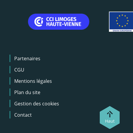
Menu
Partenaires
Pied
de
CGU
page
Mentions légales
Plan du site
Gestion des cookies
Contact
Haut