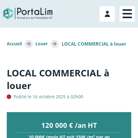
Aller
directement
Mon
au
compte
contenu
Fil
LOCAL COMMERCIAL à louer
d'Ariane
Accueil
Louer
LOCAL COMMERCIAL à
louer
Publié le 16 octobre 2025 à 02h00
120 000 € /an HT
2
10 000€ /mois HT soit 150€ /m
par an