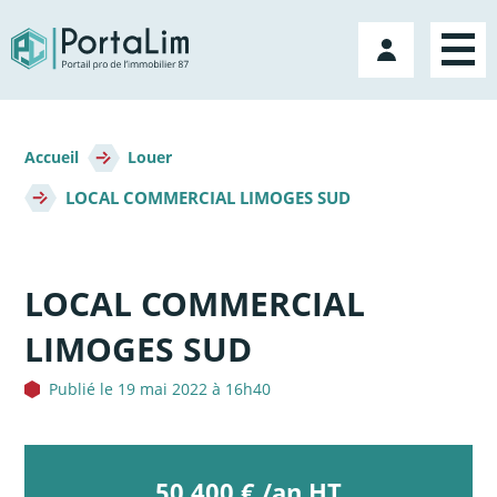
Aller
directement
Mon
au
compte
contenu
Fil
d'Ariane
Accueil
Louer
LOCAL COMMERCIAL LIMOGES SUD
LOCAL COMMERCIAL
LIMOGES SUD
Publié le 19 mai 2022 à 16h40
50 400 € /an HT