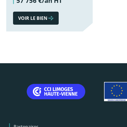
57 756 €/an HT
VOIR LE BIEN
Menu
Partenaires