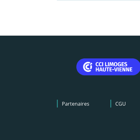
Menu
Partenaires
CGU
Pied
de
page