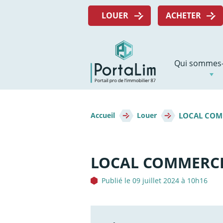
Aller
Menu
directement
LOUER
ACHETER
top
au
contenu
Navigation
Qui sommes-
principale
Fil
LOCAL COMM
d'Ariane
Accueil
Louer
LOCAL COMMERCIA
Publié le 09 juillet 2024 à 10h16