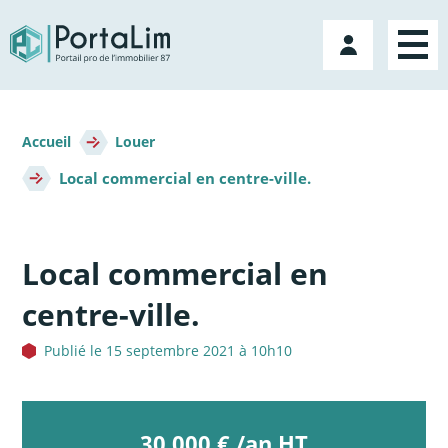
Aller
directement
Mon
au
compte
contenu
Fil
d'Ariane
Accueil
Louer
Local commercial en centre-ville.
Local commercial en
centre-ville.
Publié le 15 septembre 2021 à 10h10
30 000 € /an HT