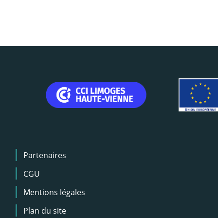
Menu
Partenaires
Pied
de
CGU
page
Mentions légales
Plan du site