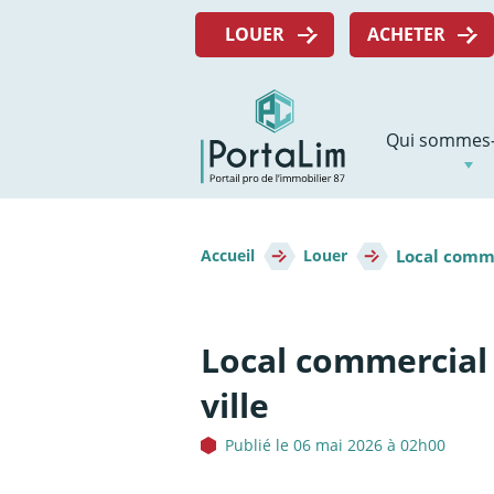
Aller
Menu
directement
LOUER
ACHETER
top
au
contenu
Navigation
Qui sommes-
principale
Fil
Local comme
d'Ariane
Accueil
Louer
Local commercial 
ville
Publié le 06 mai 2026 à 02h00