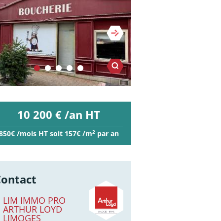
10 200 € /an HT
2
850€ /mois HT soit 157€ /m
par an
Contact
LIM IMMO PRO
ARTHUR LOYD
LIMOGES