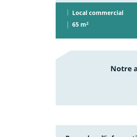
Local commercial
65 m
2
Notre
/not