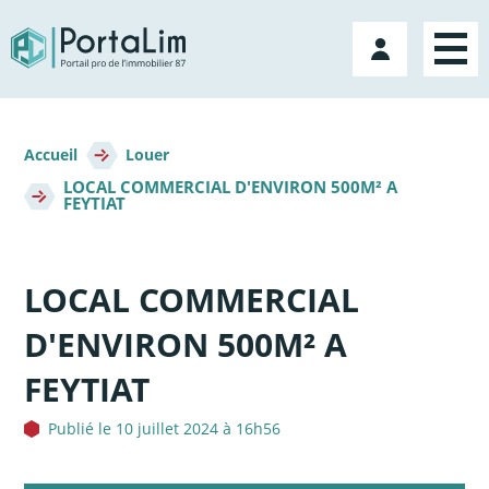
Aller
directement
Mon
au
compte
contenu
Fil
d'Ariane
Accueil
Louer
LOCAL COMMERCIAL D'ENVIRON 500M² A
FEYTIAT
LOCAL COMMERCIAL
D'ENVIRON 500M² A
FEYTIAT
Publié le 10 juillet 2024 à 16h56