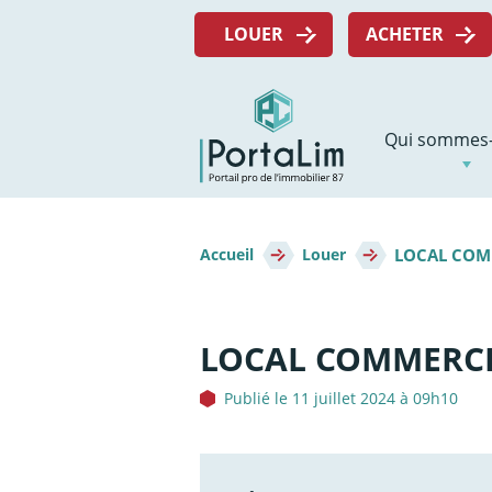
Aller
Menu
directement
LOUER
ACHETER
top
au
contenu
Navigation
Qui sommes-
principale
Fil
LOCAL COMM
d'Ariane
Accueil
Louer
LOCAL COMMERCIA
Publié le 11 juillet 2024 à 09h10