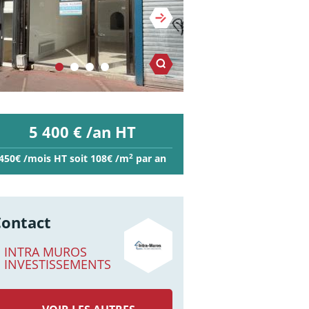
5 400 € /an HT
2
450€ /mois HT soit 108€ /m
par an
Contact
INTRA MUROS
INVESTISSEMENTS