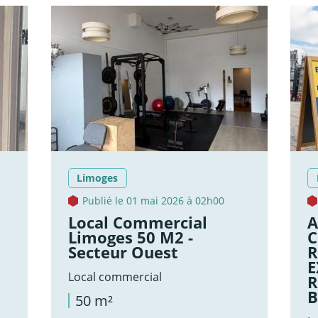
Limoges
Publié le 01 mai 2026 à 02h00
Local Commercial
A
Limoges 50 M2 -
C
Secteur Ouest
R
E
Local commercial
R
B
50 m²