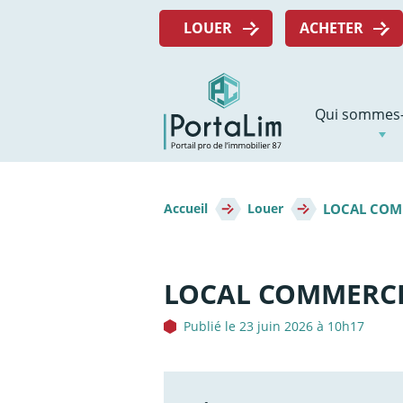
Aller
Menu
directement
LOUER
ACHETER
top
au
contenu
Navigation
Qui sommes-
principale
Fil
LOCAL COM
d'Ariane
Accueil
Louer
LOCAL COMMERCI
Publié le 23 juin 2026 à 10h17