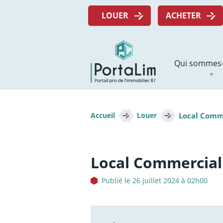
Aller
Menu
directement
LOUER
ACHETER
top
au
contenu
Navigation
Qui sommes-
principale
Fil
Local Comm
d'Ariane
Accueil
Louer
Local Commercial
Publié le 26 juillet 2024 à 02h00