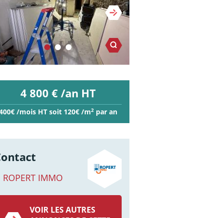
4 800 € /an HT
2
400€ /mois HT soit 120€ /m
par an
Contact
ROPERT IMMO
VOIR LES AUTRES