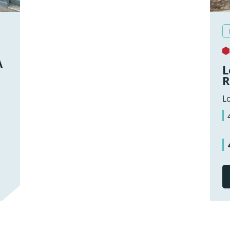
À
L
R
L