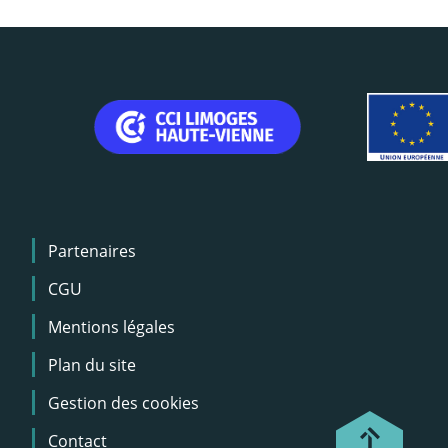
Menu
Partenaires
Pied
de
CGU
page
Mentions légales
Plan du site
Gestion des cookies
Contact