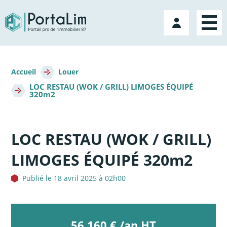
Aller
directement
Mon
au
compte
contenu
Fil
d'Ariane
Accueil
Louer
LOC RESTAU (WOK / GRILL) LIMOGES ÉQUIPÉ
320m2
LOC RESTAU (WOK / GRILL)
LIMOGES ÉQUIPÉ 320m2
Publié le 18 avril 2025 à 02h00
56 160 € /an HT