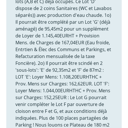
lots (A,B et C) déjà occupés. Ce Lot 'D'
dispose de 2 coins Sanitaires (WC et Lavabos
séparés)) avec production d'eau chaude. 1o)
Il pourrait être complété par un Lot 'G' (déjà
aménagé) de 95,45m2 pour un supplément
de Loyer de 1.145,40EURHT + Provision
Mens. de Charges de 167,04EUR (Eau froide,
Entrtien & Élec des Communs et Parkings, et
Refacturation mensualisée de la taxe
Foncière). 2o) Il pourrait être scindé en 2
'sous-lots': 'E' de 92,35m2 et 'F' de 87m2 :
LOT 'E': Loyer Mens: 1.108,20EURHTHC +
Prov. Mens sur Charges: 162,62EUR. LOT 'F':
Loyer Mens: 1.044,00EURHTHC + Prov. Mens
sur Charges: 152,25EUR : Le Lot G pourrait
venir compléter le Lot F par ouverture de
cloison entre F et G, et aux conditions déjà
indiquées. Plus de 100 places partagées de
Parking ! Nous louons ce Plateau de 180 m2