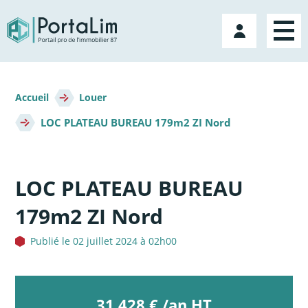
Aller
directement
Mon
au
compte
contenu
Fil
d'Ariane
Accueil
Louer
LOC PLATEAU BUREAU 179m2 ZI Nord
LOC PLATEAU BUREAU
179m2 ZI Nord
Publié le 02 juillet 2024 à 02h00
31 428 € /an HT