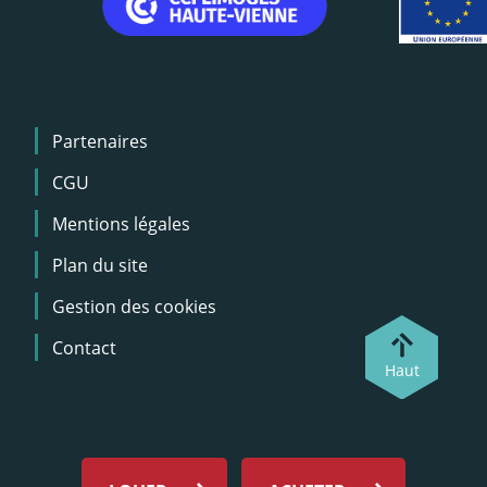
Menu
Partenaires
Pied
de
CGU
page
Mentions légales
Plan du site
Gestion des cookies
Contact
Haut
Menu