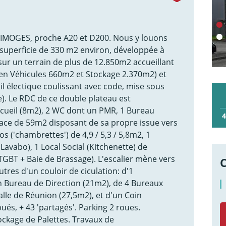
MOGES, proche A20 et D200. Nous y louons
uperficie de 330 m2 environ, développée à
 sur un terrain de plus de 12.850m2 accueillant
ien Véhicules 660m2 et Stockage 2.370m2) et
ail électique coulissant avec code, mise sous
e). Le RDC de ce double plateau est
ccueil (8m2), 2 WC dont un PMR, 1 Bureau
4
ace de 59m2 disposant de sa propre issue vers
pos ('chambrettes') de 4,9 / 5,3 / 5,8m2, 1
avabo), 1 Local Social (Kitchenette) de
TGBT + Baie de Brassage). L'escalier mène vers
utres d'un couloir de ciculation: d'1
n Bureau de Direction (21m2), de 4 Bureaux
 Salle de Réunion (27,5m2), et d'un Coin
bués, + 43 'partagés'. Parking 2 roues.
tockage de Palettes. Travaux de