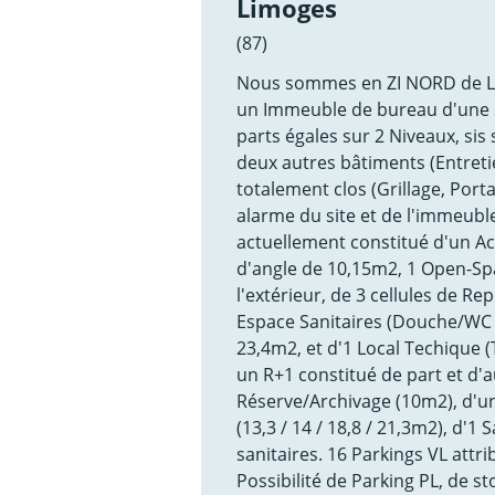
Limoges
(87)
Nous sommes en ZI NORD de LI
un Immeuble de bureau d'une s
parts égales sur 2 Niveaux, sis
deux autres bâtiments (Entret
totalement clos (Grillage, Port
alarme du site et de l'immeubl
actuellement constitué d'un A
d'angle de 10,15m2, 1 Open-Sp
l'extérieur, de 3 cellules de Re
Espace Sanitaires (Douche/WC L
23,4m2, et d'1 Local Techique (
un R+1 constitué de part et d'a
Réserve/Archivage (10m2), d'u
(13,3 / 14 / 18,8 / 21,3m2), d'1
sanitaires. 16 Parkings VL attri
Possibilité de Parking PL, de s