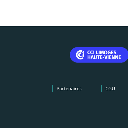
Menu
Partenaires
CGU
Pied
de
page