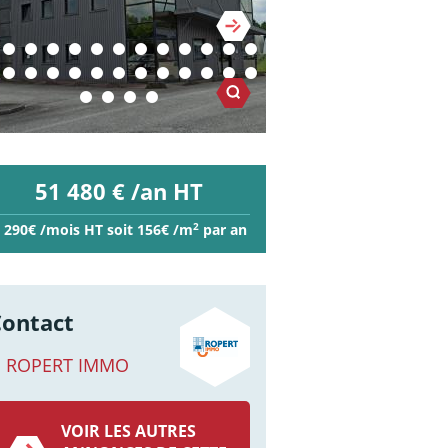
51 480 € /an HT
2
 290€ /mois HT soit 156€ /m
par an
Contact
ROPERT IMMO
VOIR LES AUTRES