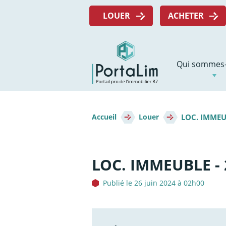
Aller
Menu
directement
LOUER
ACHETER
top
au
contenu
Navigation
Qui sommes-
principale
Fil
LOC. IMMEU
d'Ariane
Accueil
Louer
LOC. IMMEUBLE - 
Publié le 26 juin 2024 à 02h00