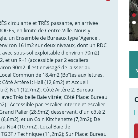
S circulante et TRÈS passante, en arrivée
OGES, en limite de Centre-Ville. Nous y
ngle, un Ensemble de Bureaux type 'Agence',
'environ 161m2 sur deux niveaux, dont un RDC
r, avec sous-sol exploitable d'environ 70m2)
, et un R+1 (accessible par 2 escaliers
viron 90m2. Il est envisagé de laisser au
3
 Local Commun de 18,4m2 (Boîtes aux lettres,
: Côté Artère1: Hall (12,6m2) et Accueil
itré) No1 (12,7m2); Côté Artère 2: Bureau
avec Très belle Baie vitrée; Côté Place: Bureau
) : Accessible par escalier interne et escalier
rand Palier (28,9m2) desservant, d'un côté 2
 (6,6m2), et un Coin Kitchenette (7,2m2); De
reau No4 (10,7m2), Local Baie de
 TGBT / Technique (11,2m2); Sur Place: Bureau