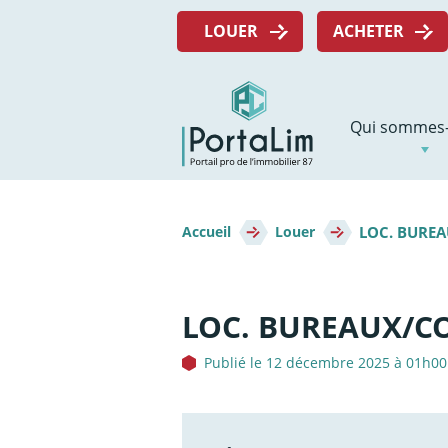
Aller
Menu
directement
LOUER
ACHETER
top
au
contenu
Navigation
Qui sommes-
principale
Fil
LOC. BURE
d'Ariane
Accueil
Louer
LOC. BUREAUX/C
Publié le 12 décembre 2025 à 01h00