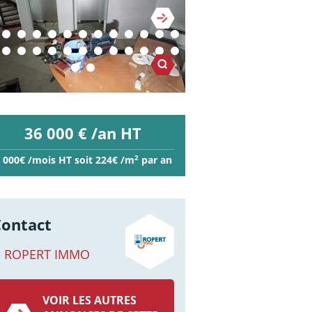
36 000 € /an HT
2
 000€ /mois HT soit 224€ /m
par an
Contact
ROPERT IMMO
VOIR LES AUTRES