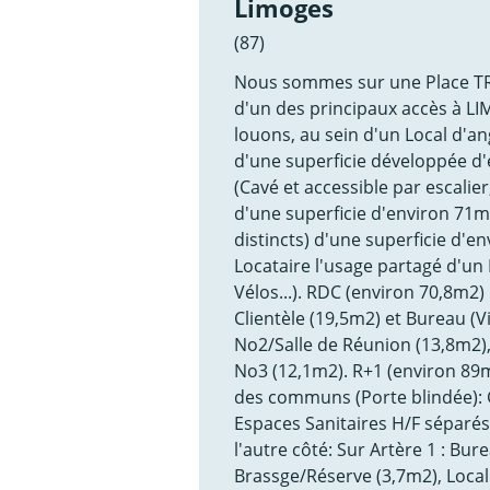
Limoges
(87)
Nous sommes sur une Place TRÈ
d'un des principaux accès à LIM
louons, au sein d'un Local d'a
d'une superficie développée d
(Cavé et accessible par escalie
d'une superficie d'environ 71m2
distincts) d'une superficie d'en
Locataire l'usage partagé d'un
Vélos...). RDC (environ 70,8m2) 
Clientèle (19,5m2) et Bureau (V
No2/Salle de Réunion (13,8m2), 
No3 (12,1m2). R+1 (environ 89m2
des communs (Porte blindée): G
Espaces Sanitaires H/F séparés
l'autre côté: Sur Artère 1 : Bu
Brassge/Réserve (3,7m2), Local