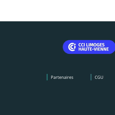
Menu
Partenaires
CGU
Pied
de
page