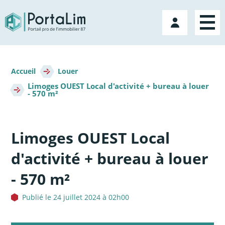
Aller
directement
Mon
au
compte
contenu
Fil
d'Ariane
Accueil
Louer
Limoges OUEST Local d'activité + bureau à louer
- 570 m²
Limoges OUEST Local
d'activité + bureau à louer
- 570 m²
Publié le 24 juillet 2024 à 02h00