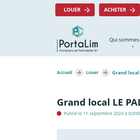
Aller
Menu
directement
LOUER
ACHETER
top
au
contenu
Navigation
Qui sommes-
principale
Fil
Grand local
d'Ariane
Accueil
Louer
Grand local LE P
Publié le 11 septembre 2024 à 02h0