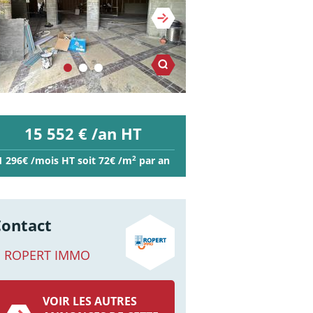
15 552 € /an HT
2
1 296€ /mois HT soit 72€ /m
par an
Contact
ROPERT IMMO
VOIR LES AUTRES