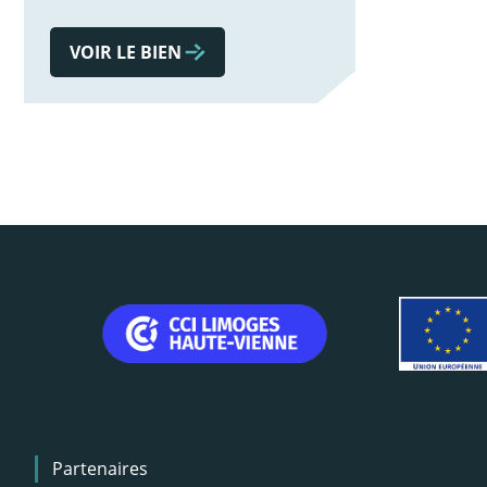
VOIR LE BIEN
Menu
Partenaires
Pied