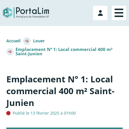
Aller
directement
Mon
au
compte
contenu
Fil
d'Ariane
Accueil
Louer
Emplacement N° 1: Local commercial 400 m²
Saint-Junien
Emplacement N° 1: Local
commercial 400 m² Saint-
Junien
Publié le 13 février 2025 à 01h00