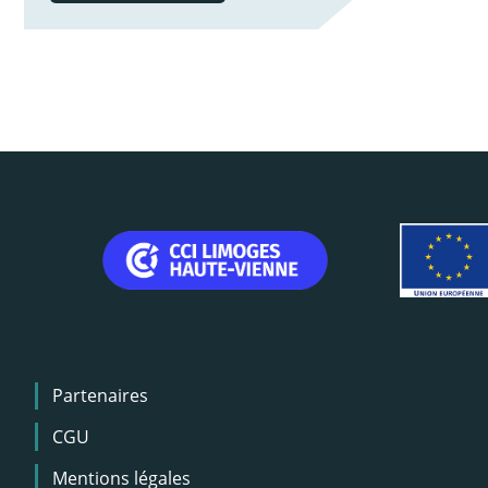
Menu
Partenaires
Pied
de
CGU
page
Mentions légales