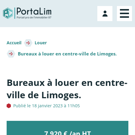
Aller
directement
Mon
au
compte
contenu
Fil
d'Ariane
Accueil
Louer
Bureaux à louer en centre-ville de Limoges.
Bureaux à louer en centre-
ville de Limoges.
Publié le 18 janvier 2023 à 11h05
7 920 € /an HT