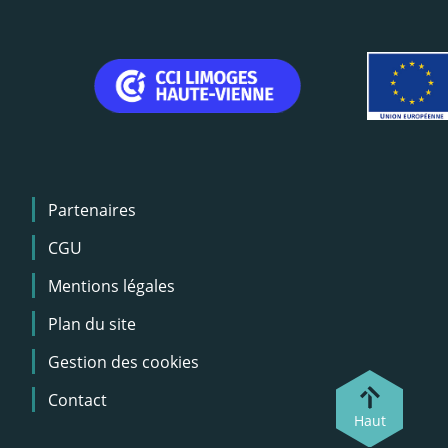
Menu
Partenaires
Pied
de
CGU
page
Mentions légales
Plan du site
Gestion des cookies
Contact
Haut