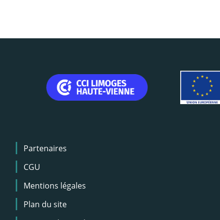
Menu
Partenaires
Pied
de
CGU
page
Mentions légales
Plan du site