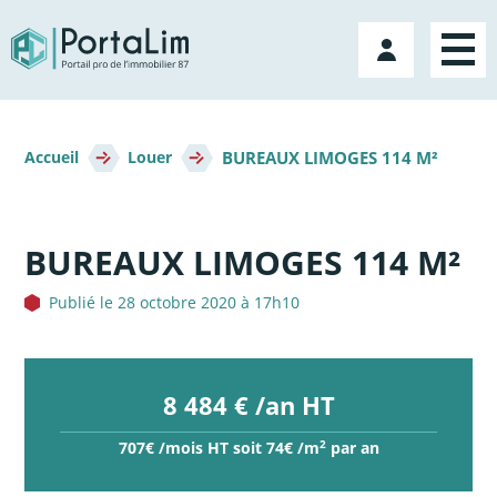
Aller
directement
Mon
au
compte
contenu
Fil
BUREAUX LIMOGES 114 M²
d'Ariane
Accueil
Louer
BUREAUX LIMOGES 114 M²
Publié le 28 octobre 2020 à 17h10
8 484 € /an HT
2
707€ /mois HT soit 74€ /m
par an