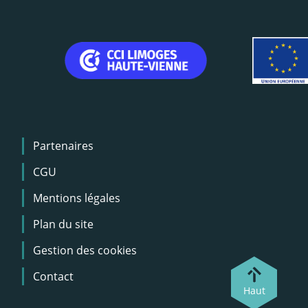
Menu
Partenaires
Pied
de
CGU
page
Mentions légales
Plan du site
Gestion des cookies
Contact
Haut