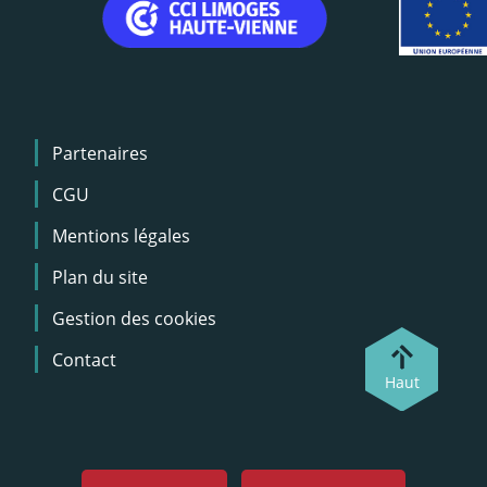
Menu
Partenaires
Pied
de
CGU
page
Mentions légales
Plan du site
Gestion des cookies
Contact
Haut
Menu