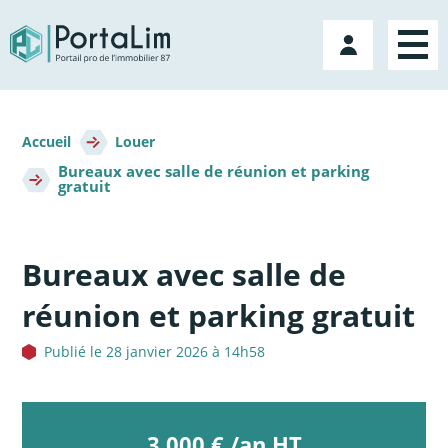
Aller
directement
Mon
au
compte
contenu
Fil
d'Ariane
Accueil
Louer
Bureaux avec salle de réunion et parking
gratuit
Bureaux avec salle de
réunion et parking gratuit
Publié le 28 janvier 2026 à 14h58
3 000 € /an HT