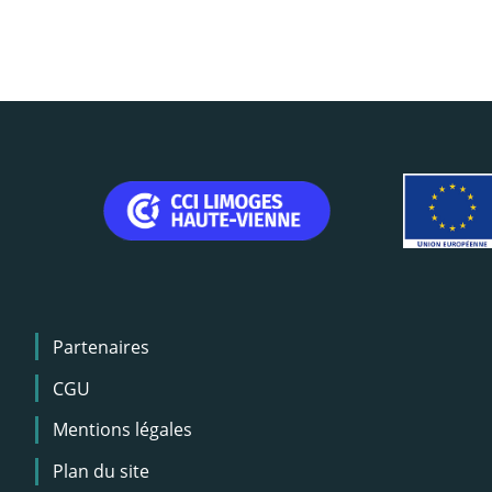
Menu
Partenaires
Pied
de
CGU
page
Mentions légales
Plan du site