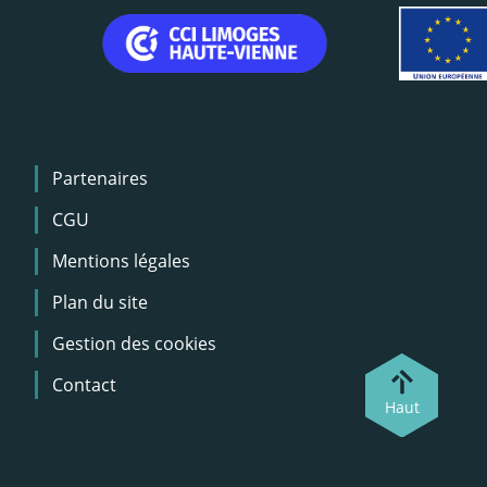
Menu
Partenaires
Pied
de
CGU
page
Mentions légales
Plan du site
Gestion des cookies
Contact
Haut