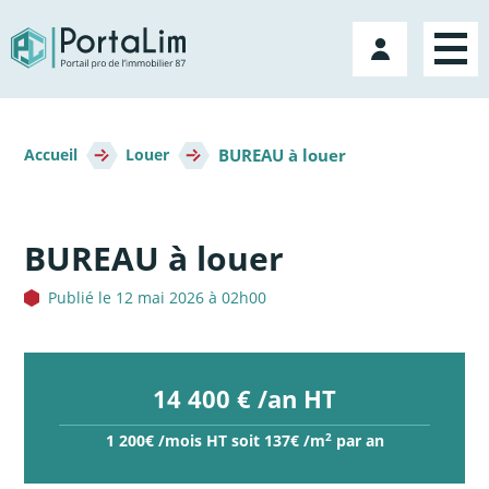
Aller
directement
Mon
au
compte
contenu
Fil
BUREAU à louer
d'Ariane
Accueil
Louer
BUREAU à louer
Publié le 12 mai 2026 à 02h00
14 400 € /an HT
2
1 200€ /mois HT soit 137€ /m
par an