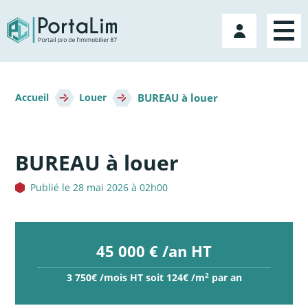
Aller
directement
Mon
au
compte
contenu
Fil
BUREAU à louer
d'Ariane
Accueil
Louer
BUREAU à louer
Publié le 28 mai 2026 à 02h00
45 000 € /an HT
2
3 750€ /mois HT soit 124€ /m
par an