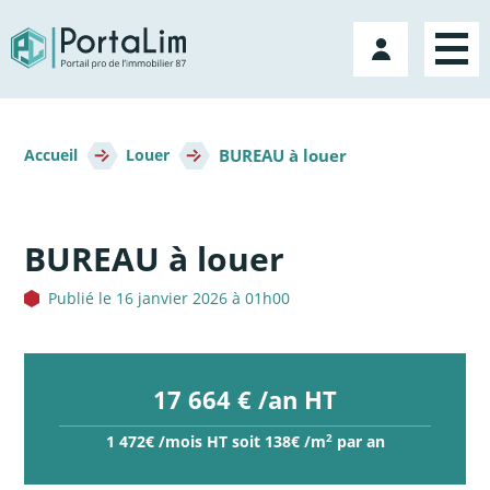
Aller
directement
Mon
au
compte
contenu
Fil
BUREAU à louer
d'Ariane
Accueil
Louer
BUREAU à louer
Publié le 16 janvier 2026 à 01h00
17 664 € /an HT
2
1 472€ /mois HT soit 138€ /m
par an