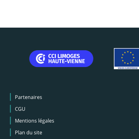
Menu
Partenaires
Pied
de
CGU
page
Mentions légales
Plan du site