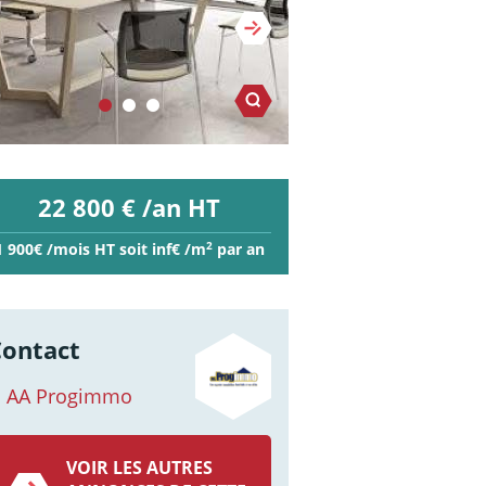
22 800 € /an HT
2
1 900€ /mois HT soit inf€ /m
par an
Contact
AA Progimmo
VOIR LES AUTRES