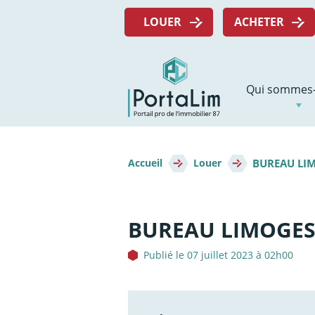
Aller
Menu
directement
LOUER
ACHETER
top
au
contenu
Navigation
Qui sommes-
principale
Fil
BUREAU LIM
d'Ariane
Accueil
Louer
BUREAU LIMOGES 
Publié le 07 juillet 2023 à 02h00