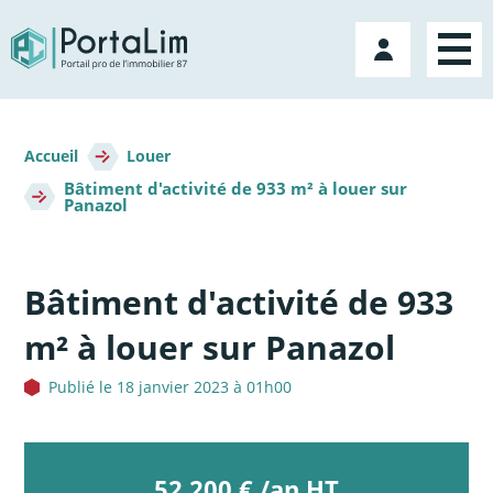
Aller
directement
Mon
au
compte
contenu
Fil
d'Ariane
Accueil
Louer
Bâtiment d'activité de 933 m² à louer sur
Panazol
Bâtiment d'activité de 933
m² à louer sur Panazol
Publié le 18 janvier 2023 à 01h00
52 200 € /an HT