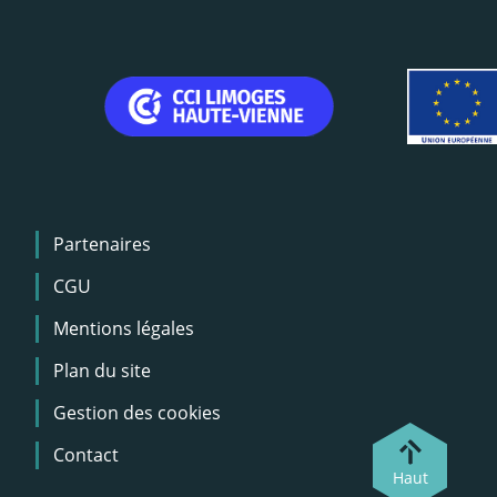
Menu
Partenaires
Pied
de
CGU
page
Mentions légales
Plan du site
Gestion des cookies
Contact
Haut