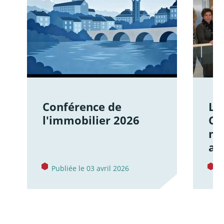
Conférence de
Le
l'immobilier 2026
Ce
mo
av
Publiée le 03 avril 2026
P