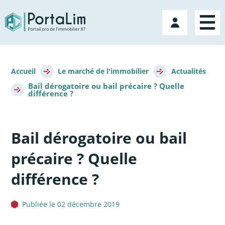
Aller
directement
Mon
au
compte
contenu
Fil
d'Ariane
Accueil
Le marché de l'immobilier
Actualités
Bail dérogatoire ou bail précaire ? Quelle
différence ?
Bail dérogatoire ou bail
précaire ? Quelle
différence ?
Publiée le 02 décembre 2019