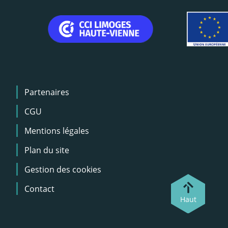
Menu
Partenaires
Pied
de
CGU
page
Mentions légales
Plan du site
Gestion des cookies
Contact
Haut