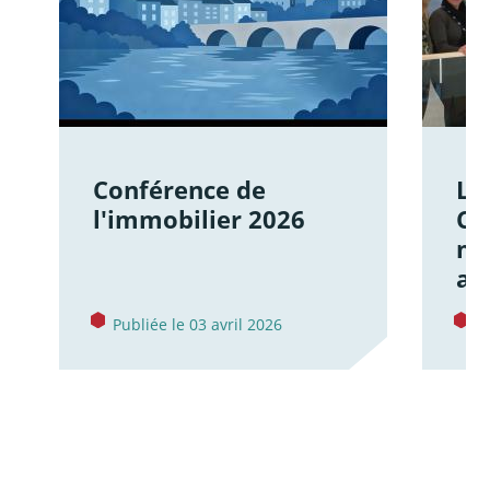
Conférence de
Le
l'immobilier 2026
Ce
mo
av
Publiée le 03 avril 2026
P