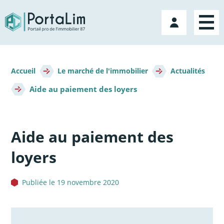
Aller
directement
Mon
au
compte
contenu
Fil
d'Ariane
Accueil
Le marché de l'immobilier
Actualités
Aide au paiement des loyers
Aide au paiement des
loyers
Publiée le 19 novembre 2020