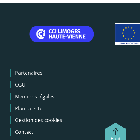
Menu
Partenaires
Pied
de
CGU
page
Mentions légales
Plan du site
Gestion des cookies
Contact
Haut