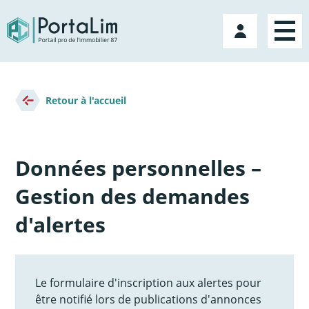
Aller
directement
Mon
au
compte
contenu
Fil
d'Ariane
Retour à l'accueil
Données personnelles –
Gestion des demandes
d'alertes
Le formulaire d'inscription aux alertes pour
être notifié lors de publications d'annonces