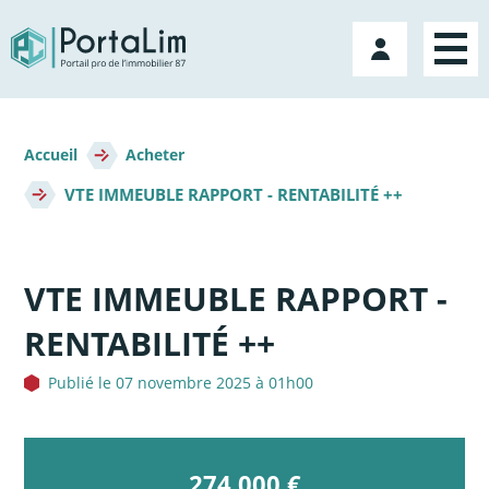
Aller
directement
Mon
au
compte
contenu
Fil
d'Ariane
Accueil
Acheter
VTE IMMEUBLE RAPPORT - RENTABILITÉ ++
VTE IMMEUBLE RAPPORT -
RENTABILITÉ ++
Publié le 07 novembre 2025 à 01h00
274 000 €