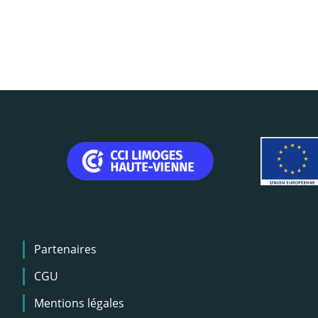
Menu
Partenaires
Pied
de
CGU
page
Mentions légales