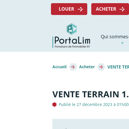
Aller
Menu
directement
LOUER
ACHETER
top
au
contenu
Navigation
Qui sommes-
principale
Fil
VENTE TER
d'Ariane
Accueil
Acheter
VENTE TERRAIN 1.
Publié le 27 décembre 2023 à 01h00