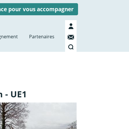
ence pour vous accompagner
Mon
compte
Contact
gnement
Partenaires
Recherche
 - UE1