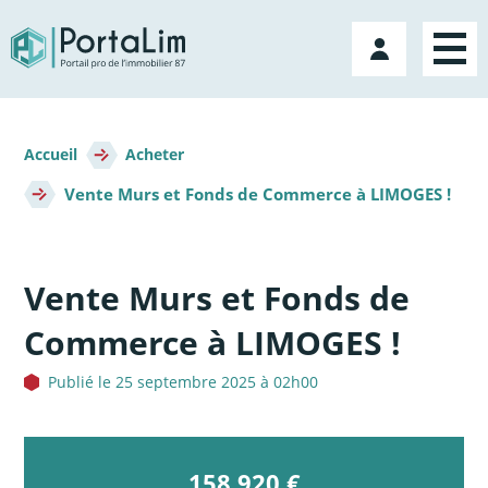
Aller
directement
Mon
au
compte
contenu
Fil
d'Ariane
Accueil
Acheter
Vente Murs et Fonds de Commerce à LIMOGES !
Vente Murs et Fonds de
Commerce à LIMOGES !
Publié le 25 septembre 2025 à 02h00
158 920 €