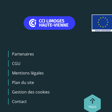
Menu
Partenaires
Pied
de
CGU
page
Mentions légales
Plan du site
Gestion des cookies
Contact
Haut