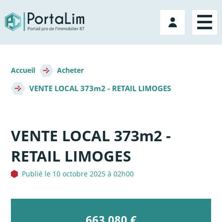
Aller
directement
Mon
au
compte
contenu
Fil
d'Ariane
Accueil
Acheter
VENTE LOCAL 373m2 - RETAIL LIMOGES
VENTE LOCAL 373m2 -
RETAIL LIMOGES
Publié le 10 octobre 2025 à 02h00
663 080 €