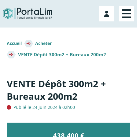
Aller
directement
Mon
au
compte
contenu
Fil
d'Ariane
Accueil
Acheter
VENTE Dépôt 300m2 + Bureaux 200m2
VENTE Dépôt 300m2 +
Bureaux 200m2
Publié le 24 juin 2024 à 02h00
438 400 €