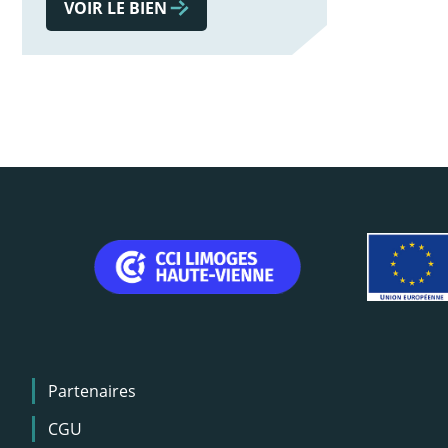
VOIR LE BIEN
Menu
Partenaires
Pied
de
CGU