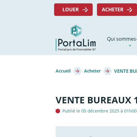
Aller
Menu
directement
LOUER
ACHETER
top
au
contenu
Navigation
Qui sommes-
principale
Fil
VENTE BU
d'Ariane
Accueil
Acheter
VENTE BUREAUX 1
Publié le 05 décembre 2025 à 01h00