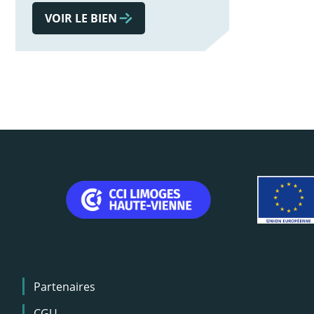
VOIR LE BIEN
Menu
Partenaires
Pied
de
CGU