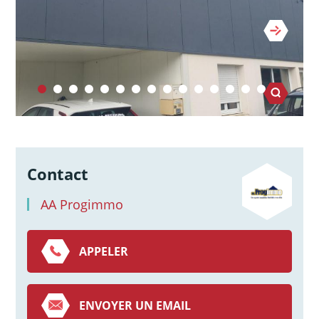
Contact
AA Progimmo
APPELER
ENVOYER UN EMAIL