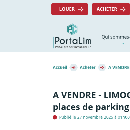
Aller
Menu
directement
LOUER
ACHETER
top
au
contenu
Navigation
Qui sommes-
principale
Fil
A VENDRE 
d'Ariane
Accueil
Acheter
A VENDRE - LIMOG
places de parking
Publié le 27 novembre 2025 à 01h00