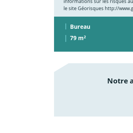
informations sur les risques a
le site Géorisques http://www.
Bureau
79 m
2
Notre
/not