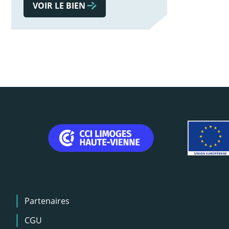
VOIR LE BIEN
Menu
Partenaires
Pied
de
CGU