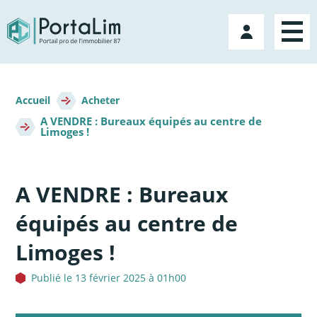
Aller
directement
Mon
au
compte
contenu
Fil
d'Ariane
Accueil
Acheter
A VENDRE : Bureaux équipés au centre de
Limoges !
A VENDRE : Bureaux
équipés au centre de
Limoges !
Publié le 13 février 2025 à 01h00