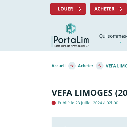
Aller
Menu
directement
LOUER
ACHETER
top
au
contenu
Navigation
Qui sommes-
principale
Fil
VEFA LIMO
d'Ariane
Accueil
Acheter
VEFA LIMOGES (20
Publié le 23 juillet 2024 à 02h00