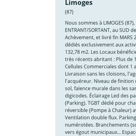
Limoges
(87)
Nous sommes à LIMOGES (87), 
ENTRANT/SORTANT, au SUD de la
Achèvement, et livré fin MARS 
dédiés exclusivement aux acti
132,78 m2. Les Locaux bénéfic
très récents abritant : Plus de
Cellules Commerciales dont 1 
Livraison sans les cloisons, l'a
l'acquéreur. Niveau de finition
sol, faïence murale dans les sa
digicodes. Éclairage Led des p
(Parking). TGBT dédié pour cha
réversible (Pompe à Chaleur) a
Ventilation double flux. Parkin
numérotées. Branchements (sous
vers égout municipaux... Espace