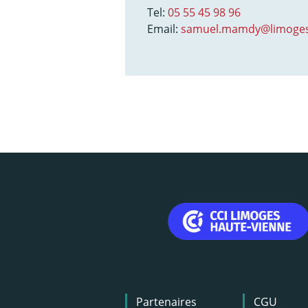
Tel:
05 55 45 98 96
Email:
samuel.mamdy@limoges
Menu
Partenaires
CGU