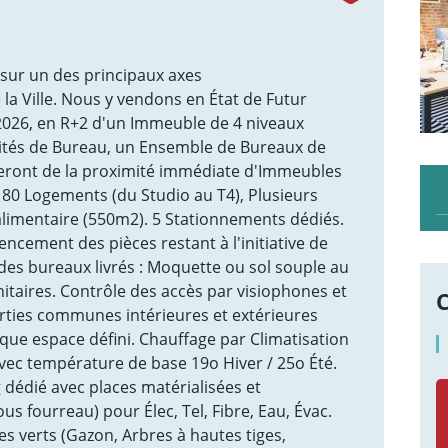
sur un des principaux axes
 Ville. Nous y vendons en État de Futur
2026, en R+2 d'un Immeuble de 4 niveaux
vités de Bureau, un Ensemble de Bureaux de
ieront de la proximité immédiate d'Immeubles
 180 Logements (du Studio au T4), Plusieurs
alimentaire (550m2). 5 Stationnements dédiés.
gencement des pièces restant à l'initiative de
 des bureaux livrés : Moquette ou sol souple au
nitaires. Contrôle des accès par visiophones et
arties communes intérieures et extérieures
que espace défini. Chauffage par Climatisation
vec température de base 19o Hiver / 25o Été.
g dédié avec places matérialisées et
 fourreau) pour Élec, Tel, Fibre, Eau, Évac.
s verts (Gazon, Arbres à hautes tiges,