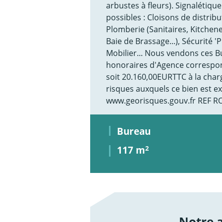
arbustes à fleurs). Signalétiq
possibles : Cloisons de distrib
Plomberie (Sanitaires, Kitchenett
Baie de Brassage...), Sécurité 'P
Mobilier... Nous vendons ces B
honoraires d'Agence correspo
soit 20.160,00EURTTC à la charg
risques auxquels ce bien est ex
www.georisques.gouv.fr REF R
Bureau
117 m
2
Notre