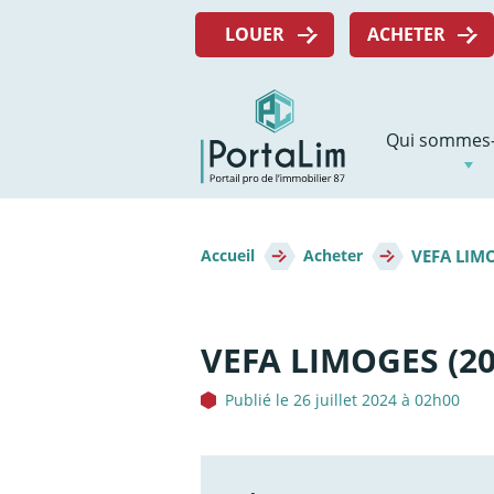
Aller
Menu
directement
LOUER
ACHETER
top
au
contenu
Navigation
Qui sommes-
principale
Fil
VEFA LIMO
d'Ariane
Accueil
Acheter
VEFA LIMOGES (20
Publié le 26 juillet 2024 à 02h00