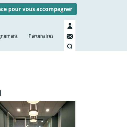
ence pour vous accompagner
Mon
compte
Contact
gnement
Partenaires
Recherche
1