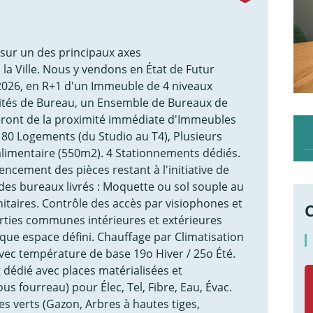
sur un des principaux axes
 Ville. Nous y vendons en État de Futur
2026, en R+1 d'un Immeuble de 4 niveaux
vités de Bureau, un Ensemble de Bureaux de
eront de la proximité immédiate d'Immeubles
 180 Logements (du Studio au T4), Plusieurs
alimentaire (550m2). 4 Stationnements dédiés.
gencement des pièces restant à l'initiative de
 des bureaux livrés : Moquette ou sol souple au
nitaires. Contrôle des accès par visiophones et
arties communes intérieures et extérieures
que espace défini. Chauffage par Climatisation
vec température de base 19o Hiver / 25o Été.
g dédié avec places matérialisées et
 fourreau) pour Élec, Tel, Fibre, Eau, Évac.
s verts (Gazon, Arbres à hautes tiges,