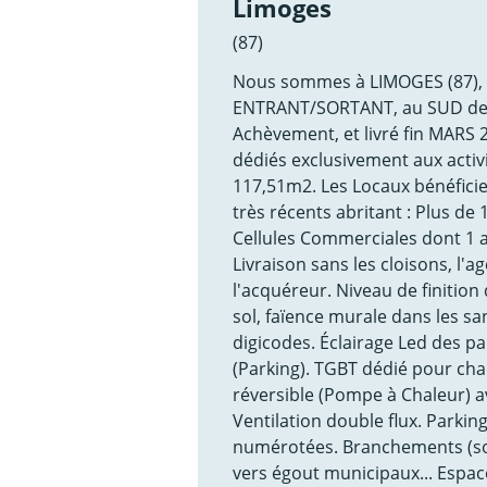
Limoges
(87)
Nous sommes à LIMOGES (87), 
ENTRANT/SORTANT, au SUD de la
Achèvement, et livré fin MARS 
dédiés exclusivement aux acti
117,51m2. Les Locaux bénéfici
très récents abritant : Plus de
Cellules Commerciales dont 1 
Livraison sans les cloisons, l'a
l'acquéreur. Niveau de finition
sol, faïence murale dans les sa
digicodes. Éclairage Led des p
(Parking). TGBT dédié pour cha
réversible (Pompe à Chaleur) a
Ventilation double flux. Parkin
numérotées. Branchements (sous
vers égout municipaux... Espace