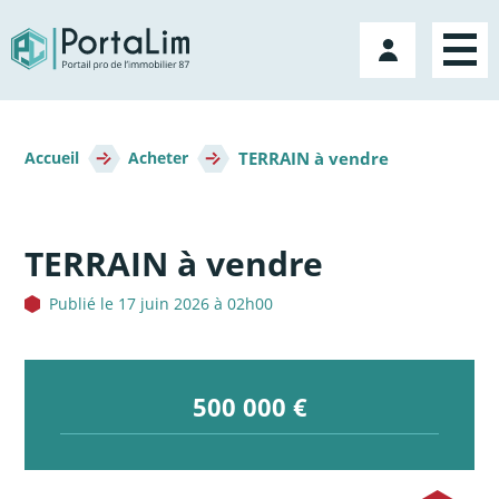
Aller
directement
Mon
au
compte
contenu
Fil
TERRAIN à vendre
d'Ariane
Accueil
Acheter
TERRAIN à vendre
Publié le 17 juin 2026 à 02h00
500 000 €