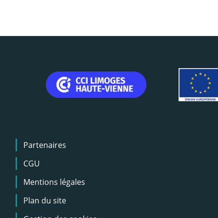
Menu
Partenaires
Pied
de
CGU
page
Mentions légales
Plan du site