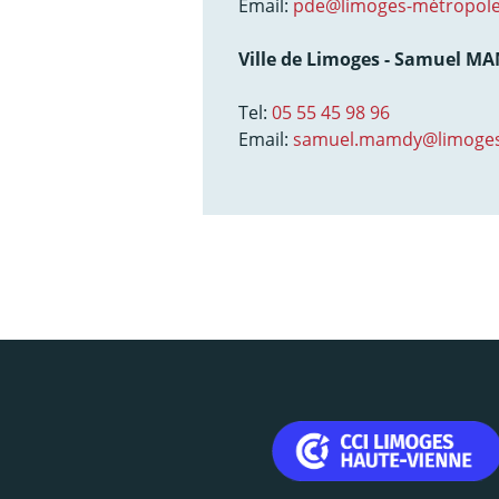
Email:
pde@limoges-métropole
Ville de Limoges - Samuel M
Tel:
05 55 45 98 96
Email:
samuel.mamdy@limoges