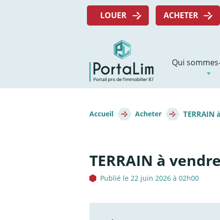
Aller
Menu
directement
LOUER
ACHETER
top
au
contenu
Navigation
Qui sommes-
principale
Fil
TERRAIN 
d'Ariane
Accueil
Acheter
TERRAIN à vendr
Publié le 22 juin 2026 à 02h00