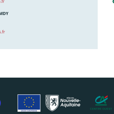
.fr
AMDY
.fr