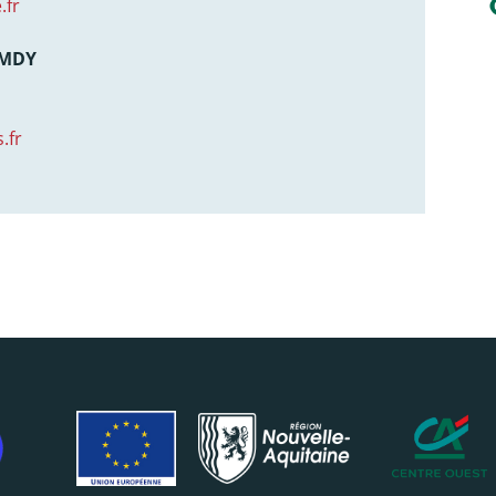
.fr
AMDY
.fr