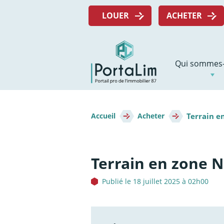
Aller
Menu
directement
LOUER
ACHETER
top
au
contenu
Navigation
Qui sommes-
principale
Fil
Terrain e
d'Ariane
Accueil
Acheter
Terrain en zone 
Publié le 18 juillet 2025 à 02h00