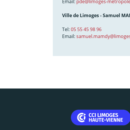
Email:
pde@limoges-métropole
Ville de Limoges - Samuel M
Tel:
05 55 45 98 96
Email:
samuel.mamdy@limoges