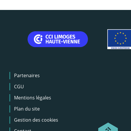
Menu
Partenaires
Pied
de
CGU
page
Mentions légales
Plan du site
Gestion des cookies