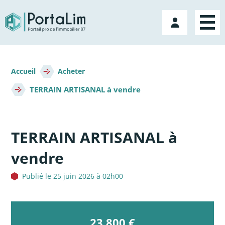
Aller
directement
Mon
au
compte
contenu
Fil
d'Ariane
Accueil
Acheter
TERRAIN ARTISANAL à vendre
TERRAIN ARTISANAL à
vendre
Publié le 25 juin 2026 à 02h00
23 800 €