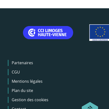
Menu
Partenaires
Pied
de
CGU
page
Mentions légales
Plan du site
Gestion des cookies