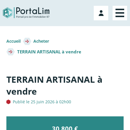
Aller
directement
Mon
au
compte
contenu
Fil
d'Ariane
Accueil
Acheter
TERRAIN ARTISANAL à vendre
TERRAIN ARTISANAL à
vendre
Publié le 25 juin 2026 à 02h00
30 800 €