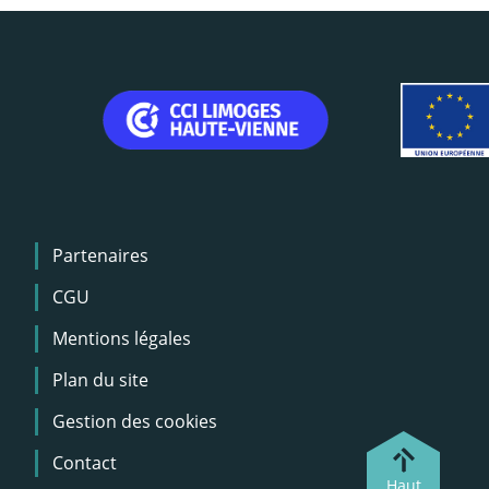
Menu
Partenaires
Pied
de
CGU
page
Mentions légales
Plan du site
Gestion des cookies
Contact
Haut