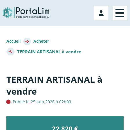
Aller
directement
Mon
au
compte
contenu
Fil
d'Ariane
Accueil
Acheter
TERRAIN ARTISANAL à vendre
TERRAIN ARTISANAL à
vendre
Publié le 25 juin 2026 à 02h00
22 820 €