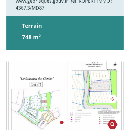
www.georisques.gouv.fr Réf. ROPERT IMMO :
4367.3/MD87
Terrain
748 m
2