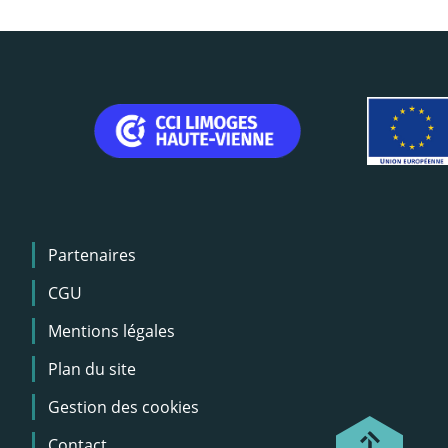
Menu
Partenaires
Pied
de
CGU
page
Mentions légales
Plan du site
Gestion des cookies
Contact