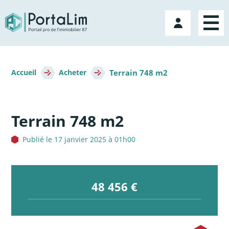
Aller
directement
Mon
au
compte
contenu
Fil
Terrain 748 m2
d'Ariane
Accueil
Acheter
Terrain 748 m2
Publié le 17 janvier 2025 à 01h00
48 456 €