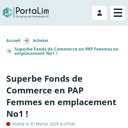
Aller
directement
Mon
au
compte
contenu
Fil
d'Ariane
Accueil
Acheter
Superbe Fonds de Commerce en PAP Femmes en
emplacement No1 !
Superbe Fonds de
Commerce en PAP
Femmes en emplacement
No1 !
Publié le 07 février 2025 à 01h00