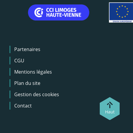
Menu
Partenaires
Pied
de
CGU
page
Mentions légales
Plan du site
Gestion des cookies
Contact
Haut