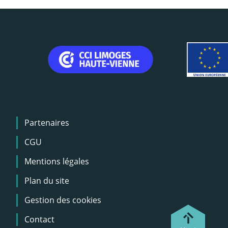
Menu
Partenaires
Pied
de
CGU
page
Mentions légales
Plan du site
Gestion des cookies
Contact