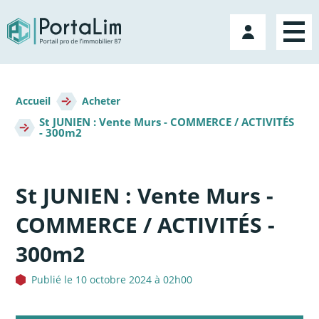
Aller
directement
Mon
au
compte
contenu
Fil
d'Ariane
Accueil
Acheter
St JUNIEN : Vente Murs - COMMERCE / ACTIVITÉS
- 300m2
St JUNIEN : Vente Murs -
COMMERCE / ACTIVITÉS -
300m2
Publié le 10 octobre 2024 à 02h00